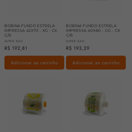
BOBINA FUNDO ESTRELA
BOBINA FUNDO ESTRELA
IMPRESSA 42X70 - XG - CX
IMPRESSA 40X60 - GG - CX
C/6
C/6
Fornecedor:
Fornecedor:
SUPER BAG
SUPER BAG
Preço
R$ 192,81
Preço
R$ 193,29
normal
normal
Adicionar ao carrinho
Adicionar ao carrinho