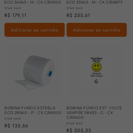
ECO 34X45 - M - CX C/6X500
ECO 35X45 - M - CX C/6X875
Fornecedor:
Fornecedor:
STAR BAG
STAR BAG
Preço
R$ 179,11
Preço
R$ 255,61
normal
normal
Adicionar ao carrinho
Adicionar ao carrinho
BOBINA FUNDO ESTRELA
BOBINA FUNDO EST. VOLTE
ECO 28X40 - P - CX C/6X500
SEMPRE 38X55 - G - CX
C/6X400
Fornecedor:
STAR BAG
Fornecedor:
STAR BAG
Preço
R$ 133,66
Preço
R$ 205,53
normal