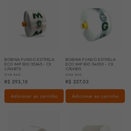
BOBINA FUNDO ESTRELA
BOBINA FUNDO ESTRELA
ECO IMP BIO 35X45 - CX
ECO IMP BIO 34X50 - CX
C/6X875
C/6X815
Fornecedor:
Fornecedor:
STAR BAG
STAR BAG
Preço
R$ 293,15
Preço
R$ 327,03
normal
normal
Adicionar ao carrinho
Adicionar ao carrinho