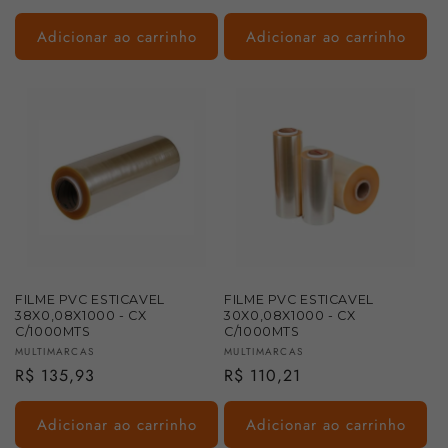
normal
normal
Adicionar ao carrinho
Adicionar ao carrinho
FILME PVC ESTICAVEL
FILME PVC ESTICAVEL
38X0,08X1000 - CX
30X0,08X1000 - CX
C/1000MTS
C/1000MTS
Fornecedor:
Fornecedor:
MULTIMARCAS
MULTIMARCAS
Preço
R$ 135,93
Preço
R$ 110,21
normal
normal
Adicionar ao carrinho
Adicionar ao carrinho