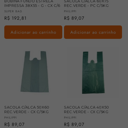
BOBINA FUNDO ESTRELA
SACOLA C/ALCA 60X75
IMPRESSA 38X55 - G - CX C/6
REC.VERDE - PC C/5KG
Fornecedor:
Fornecedor:
SUPER BAG
PHILIPPI
Preço
R$ 192,81
Preço
R$ 89,07
normal
normal
Adicionar ao carrinho
Adicionar ao carrinho
SACOLA C/ALCA 50X60
SACOLA C/ALCA 40X50
REC.VERDE - CX C/5KG
REC.VERDE - CX C/5KG
Fornecedor:
Fornecedor:
PHILIPPI
PHILIPPI
Preço
R$ 89,07
Preço
R$ 89,07