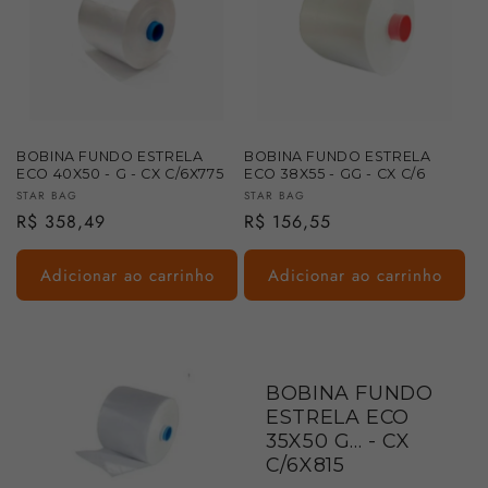
BOBINA FUNDO ESTRELA
BOBINA FUNDO ESTRELA
ECO 40X50 - G - CX C/6X775
ECO 38X55 - GG - CX C/6
Fornecedor:
Fornecedor:
STAR BAG
STAR BAG
Preço
R$ 358,49
Preço
R$ 156,55
normal
normal
Adicionar ao carrinho
Adicionar ao carrinho
BOBINA FUNDO
ESTRELA ECO
35X50 G... - CX
C/6X815