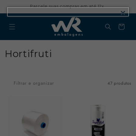
Pular
para o
Parcele suas compras em até 12x
conteúdo
Carrinho
C
Hortifruti
o
l
Filtrar e organizar
47 produtos
e
ç
ã
o