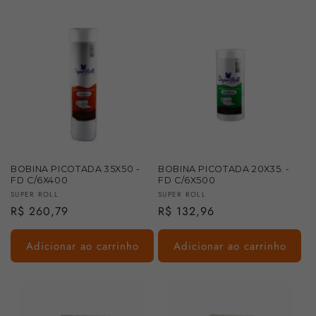
BOBINA PICOTADA 35X50 -
BOBINA PICOTADA 20X35. -
FD C/6X400
FD C/6X500
Fornecedor:
Fornecedor:
SUPER ROLL
SUPER ROLL
Preço
R$ 260,79
Preço
R$ 132,96
normal
normal
Adicionar ao carrinho
Adicionar ao carrinho