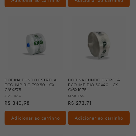
Adicionar ao carrinho
Adicionar ao carrinho
BOBINA FUNDO ESTRELA
BOBINA FUNDO ESTRELA
ECO IMP BIO 39X60 - CX
ECO IMP BIO 30X40 - CX
C/6X575
C/6X1075
Fornecedor:
Fornecedor:
STAR BAG
STAR BAG
Preço
R$ 340,98
Preço
R$ 273,71
normal
normal
Adicionar ao carrinho
Adicionar ao carrinho