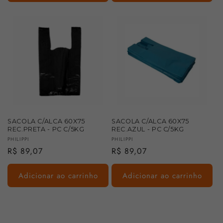
SACOLA C/ALCA 60X75
SACOLA C/ALCA 60X75
REC.PRETA - PC C/5KG
REC.AZUL - PC C/5KG
Fornecedor:
Fornecedor:
PHILIPPI
PHILIPPI
Preço
R$ 89,07
Preço
R$ 89,07
normal
normal
Adicionar ao carrinho
Adicionar ao carrinho