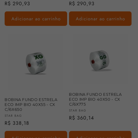
Preço
R$ 290,93
Preço
R$ 290,93
normal
normal
Adicionar ao carrinho
Adicionar ao carrinho
BOBINA FUNDO ESTRELA
ECO IMP BIO 40X50 - CX
BOBINA FUNDO ESTRELA
C/6X775
ECO IMP BIO 40X55 - CX
C/6X650
Fornecedor:
STAR BAG
Fornecedor:
STAR BAG
Preço
R$ 360,14
Preço
R$ 338,18
normal
normal