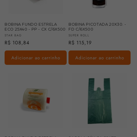
:
BOBINA FUNDO ESTRELA
BOBINA PICOTADA 20X30. -
ECO 25X40 - PP - CX C/6X500
FD C/6X500
Fornecedor:
Fornecedor:
STAR BAG
SUPER ROLL
Preço
R$ 108,84
Preço
R$ 115,19
normal
normal
Adicionar ao carrinho
Adicionar ao carrinho