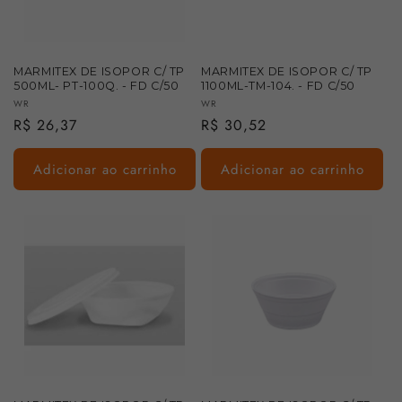
:
MARMITEX DE ISOPOR C/ TP
MARMITEX DE ISOPOR C/ TP
500ML- PT-100Q. - FD C/50
1100ML-TM-104. - FD C/50
Fornecedor:
Fornecedor:
WR
WR
Preço
R$ 26,37
Preço
R$ 30,52
normal
normal
Adicionar ao carrinho
Adicionar ao carrinho