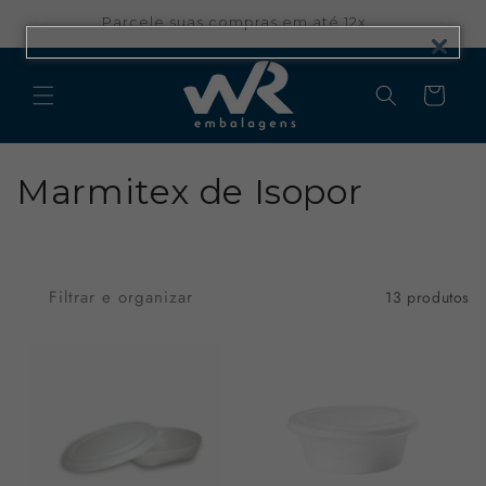
Pular
para o
Parcele suas compras em até 12x
conteúdo
Carrinho
C
Marmitex de Isopor
o
l
Filtrar e organizar
13 produtos
e
ç
ã
o