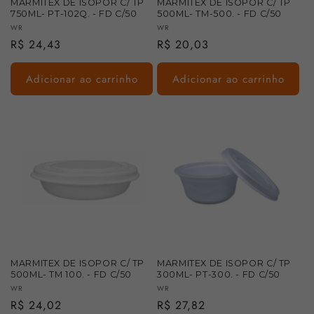
MARMITEX DE ISOPOR C/ TP
MARMITEX DE ISOPOR C/ TP
750ML- PT-102Q. - FD C/50
500ML- TM-500. - FD C/50
Fornecedor:
Fornecedor:
WR
WR
Preço
R$ 24,43
Preço
R$ 20,03
normal
normal
Adicionar ao carrinho
Adicionar ao carrinho
MARMITEX DE ISOPOR C/ TP
MARMITEX DE ISOPOR C/ TP
500ML- TM 100. - FD C/50
300ML- PT-300. - FD C/50
Fornecedor:
Fornecedor:
WR
WR
Preço
R$ 24,02
Preço
R$ 27,82