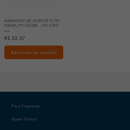
MARMITEX DE ISOPOR C/ TP
650ML PT-102QR. - FD C/50
Fornecedor:
WR
Preço
R$ 22,57
normal
Adicionar ao carrinho
Para Empresas
Quem Somos