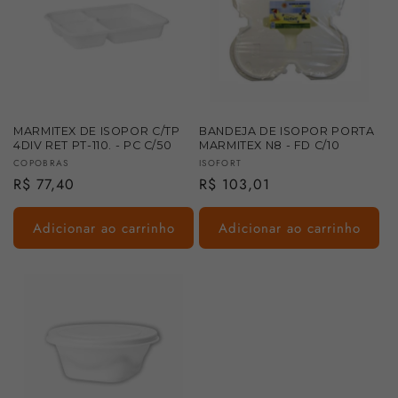
MARMITEX DE ISOPOR C/TP
BANDEJA DE ISOPOR PORTA
4DIV RET PT-110. - PC C/50
MARMITEX N8 - FD C/10
Fornecedor:
Fornecedor:
COPOBRAS
ISOFORT
Preço
R$ 77,40
Preço
R$ 103,01
normal
normal
Adicionar ao carrinho
Adicionar ao carrinho