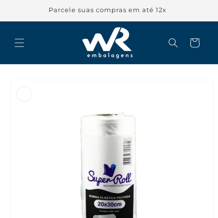
Pular
para o
Parcele suas compras em até 12x
conteúdo
Carrinho
Pular para
as
informações
do produto