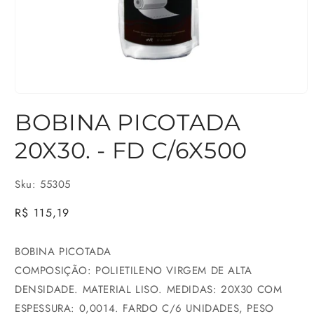
Abrir
BOBINA PICOTADA
mídia
1
20X30. - FD C/6X500
na
janela
Sku: 55305
modal
Preço
R$ 115,19
normal
BOBINA PICOTADA
COMPOSIÇÃO: POLIETILENO VIRGEM DE ALTA
DENSIDADE. MATERIAL LISO. MEDIDAS: 20X30 COM
ESPESSURA: 0,0014. FARDO C/6 UNIDADES, PESO