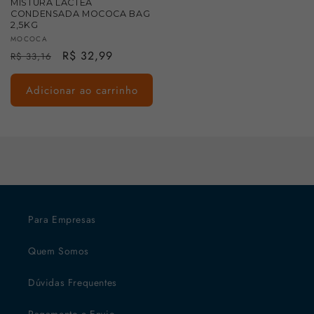
MISTURA LÁCTEA
CONDENSADA MOCOCA BAG
2,5KG
Fornecedor:
MOCOCA
Preço
Preço
R$ 32,99
R$ 33,16
normal
promocional
Adicionar ao carrinho
Para Empresas
Quem Somos
Dúvidas Frequentes