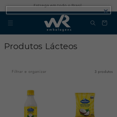
Pular
para o
Entrega em todo o Brasil
conteúdo
Carrinho
C
Produtos Lácteos
o
l
Filtrar e organizar
3 produtos
e
ç
ã
o