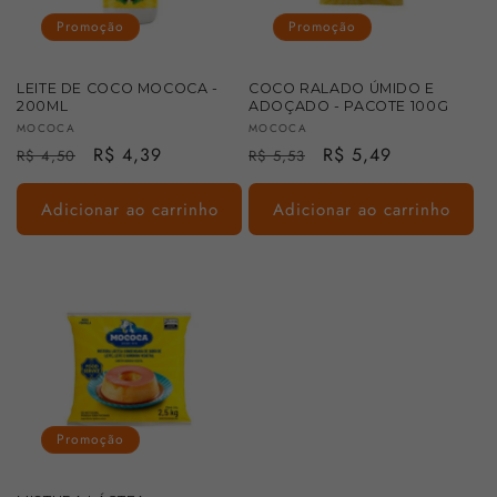
:
Promoção
Promoção
LEITE DE COCO MOCOCA -
COCO RALADO ÚMIDO E
200ML
ADOÇADO - PACOTE 100G
Fornecedor:
Fornecedor:
MOCOCA
MOCOCA
Preço
Preço
R$ 4,39
Preço
Preço
R$ 5,49
R$ 4,50
R$ 5,53
normal
promocional
normal
promocional
Adicionar ao carrinho
Adicionar ao carrinho
Promoção