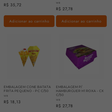
Fornecedor:
WR
Preço
R$ 35,72
Preço
R$ 27,78
normal
normal
Adicionar ao carrinho
Adicionar ao carrinho
EMBALAGEM CONE BATATA
EMBALAGEM P/
FRITA PEQUENO - PC C/50
HAMBURGUER H1 ROXA - CX
C/50
Fornecedor:
WR
Fornecedor:
WR
Preço
R$ 18,13
Preço
R$ 27,78
normal
normal