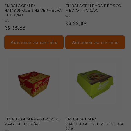
EMBALAGEM P/
EMBALAGEM PARA PETISCO
HAMBURGUER H2 VERMELHA
MEDIO - PC C/50
- PC C/40
Fornecedor:
WR
Fornecedor:
WR
Preço
R$ 22,89
Preço
R$ 35,66
normal
normal
Adicionar ao carrinho
Adicionar ao carrinho
EMBALAGEM PARA BATATA
EMBALAGEM P/
VIAGEM - PC C/40
HAMBURGUER H1 VERDE - CX
C/50
Fornecedor:
WR