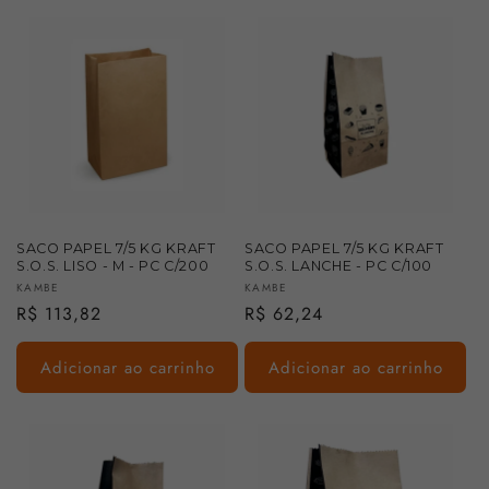
SACO PAPEL 7/5 KG KRAFT
SACO PAPEL 7/5 KG KRAFT
S.O.S. LISO - M - PC C/200
S.O.S. LANCHE - PC C/100
Fornecedor:
Fornecedor:
KAMBE
KAMBE
Preço
R$ 113,82
Preço
R$ 62,24
normal
normal
Adicionar ao carrinho
Adicionar ao carrinho