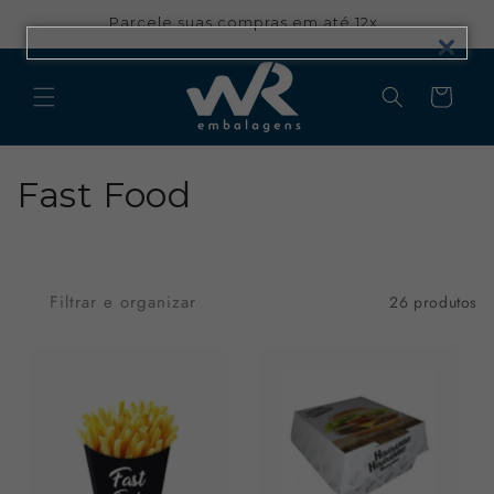
Pular
para o
Parcele suas compras em até 12x
conteúdo
Carrinho
C
Fast Food
o
l
Filtrar e organizar
26 produtos
e
ç
ã
o