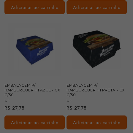
Adicionar ao carrinho
Adicionar ao carrinho
EMBALAGEM P/
EMBALAGEM P/
HAMBURGUER H1 PRETA - CX
HAMBURGUER H1 AZUL - CX
C/50
C/50
Fornecedor:
Fornecedor:
WR
WR
Preço
R$ 27,78
Preço
R$ 27,78
normal
normal
Adicionar ao carrinho
Adicionar ao carrinho