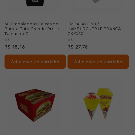
:
50 Embalagens Caixas de
EMBALAGEM P/
Batata Frita Grande Preta
HAMBURGUER H1 BRANCA -
Tamanho G
CX C/50
Fornecedor:
Fornecedor:
WR
WR
Preço
R$ 18,16
Preço
R$ 27,78
normal
normal
Adicionar ao carrinho
Adicionar ao carrinho