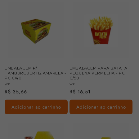
EMBALAGEM P/
EMBALAGEM PARA BATATA
HAMBURGUER H2 AMARELA -
PEQUENA VERMELHA - PC
PC C/40
C/50
Fornecedor:
Fornecedor:
WR
WR
Preço
R$ 35,66
Preço
R$ 16,51
normal
normal
Adicionar ao carrinho
Adicionar ao carrinho