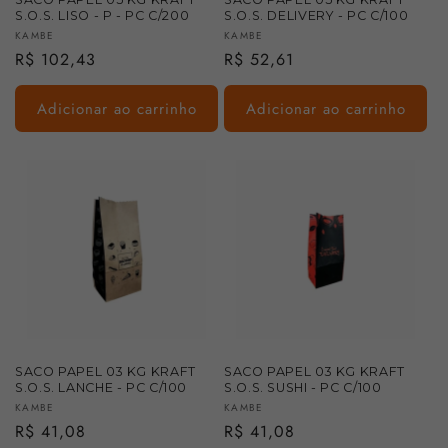
S.O.S. LISO - P - PC C/200
S.O.S. DELIVERY - PC C/100
Fornecedor:
Fornecedor:
KAMBE
KAMBE
Preço
R$ 102,43
Preço
R$ 52,61
normal
normal
Adicionar ao carrinho
Adicionar ao carrinho
SACO PAPEL 03 KG KRAFT
SACO PAPEL 03 KG KRAFT
S.O.S. LANCHE - PC C/100
S.O.S. SUSHI - PC C/100
Fornecedor:
Fornecedor:
KAMBE
KAMBE
Preço
R$ 41,08
Preço
R$ 41,08