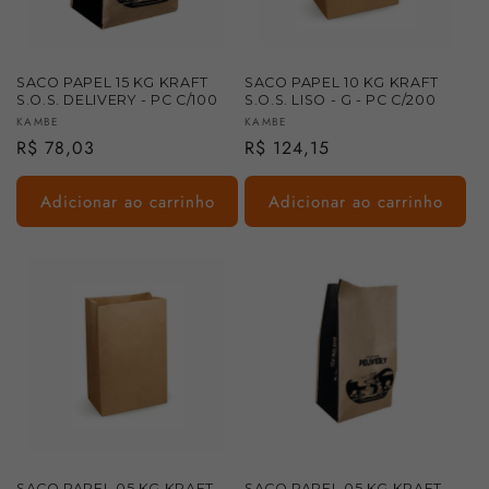
SACO PAPEL 15 KG KRAFT
SACO PAPEL 10 KG KRAFT
S.O.S. DELIVERY - PC C/100
S.O.S. LISO - G - PC C/200
Fornecedor:
Fornecedor:
KAMBE
KAMBE
Preço
R$ 78,03
Preço
R$ 124,15
normal
normal
Adicionar ao carrinho
Adicionar ao carrinho
SACO PAPEL 05 KG KRAFT
SACO PAPEL 05 KG KRAFT