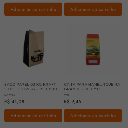
normal
normal
Adicionar ao carrinho
Adicionar ao carrinho
SACO PAPEL 03 KG KRAFT
CINTA PARA HAMBURGUEIRA
S.O.S. DELIVERY - PC C/100
GRANDE - PC C/50
Fornecedor:
Fornecedor:
KAMBE
WR
Preço
R$ 41,08
Preço
R$ 9,45
normal
normal
Adicionar ao carrinho
Adicionar ao carrinho