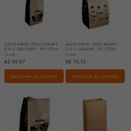
SACO PAPEL 7/5 KG KRAFT
SACO PAPEL 15 KG KRAFT
S.O.S. DELIVERY - PC C/100
S.O.S. LANCHE - PC C/100
Fornecedor:
Fornecedor:
KAMBE
KAMBE
Preço
R$ 59,07
Preço
R$ 75,73
normal
normal
Adicionar ao carrinho
Adicionar ao carrinho