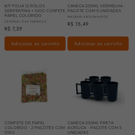
KIT FOLIA 12 ROLOS
CANECA 350ML VERMELHA -
SERPENTINA + 100G CONFETE
PACOTE COM 5 UNIDADES
PAPEL COLORIDO
Fornecedor:
MASSARI ARTESANATOS
Fornecedor:
CENTRAL DAS FABRICAS
Preço
R$ 15,49
Preço
R$ 7,29
normal
normal
Adicionar ao carrinho
Adicionar ao carrinho
CONFETE DE PAPEL
CANECA 350ML PRETA
COLORIDO - 2 PACOTES COM
ACRÍLICA - PACOTE COM 5
100G
UNIDADES