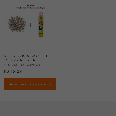
KIT FOLIA 100G CONFETE + 1
ESPUMA ALEGRIA
Fornecedor:
CENTRAL DAS FABRICAS
Preço
R$ 16,29
normal
Adicionar ao carrinho