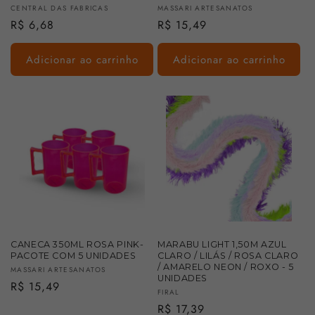
Fornecedor:
Fornecedor:
CENTRAL DAS FABRICAS
MASSARI ARTESANATOS
Preço
R$ 6,68
Preço
R$ 15,49
normal
normal
Adicionar ao carrinho
Adicionar ao carrinho
CANECA 350ML ROSA PINK-
MARABU LIGHT 1,50M AZUL
PACOTE COM 5 UNIDADES
CLARO / LILÁS / ROSA CLARO
/ AMARELO NEON / ROXO - 5
Fornecedor:
MASSARI ARTESANATOS
UNIDADES
Preço
R$ 15,49
Fornecedor:
FIRAL
normal
Preço
R$ 17,39