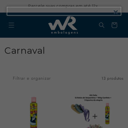
Pular
para o
Parcele suas compras em até 12x
conteúdo
Carrinho
C
Carnaval
o
l
Filtrar e organizar
13 produtos
e
ç
ã
o