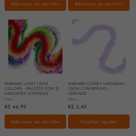
Adicionar ao carrinho
Adicionar ao carrinho
MARABU LIGHT 1,50M
MARABU CORES VARIADAS
COLORS - PACOTE COM 13
1,50M COM BRILHO -
UNIDADES SORTIDAS
UNIDADE
Fornecedor:
Fornecedor:
FIRAL
FIRAL
Preço
R$ 44,99
Preço
R$ 3,49
normal
normal
Adicionar ao carrinho
Escolher opções