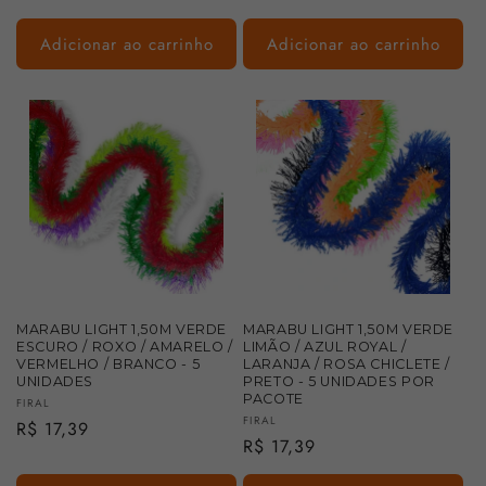
normal
Adicionar ao carrinho
Adicionar ao carrinho
MARABU LIGHT 1,50M VERDE
MARABU LIGHT 1,50M VERDE
ESCURO / ROXO / AMARELO /
LIMÃO / AZUL ROYAL /
VERMELHO / BRANCO - 5
LARANJA / ROSA CHICLETE /
UNIDADES
PRETO - 5 UNIDADES POR
PACOTE
Fornecedor:
FIRAL
Fornecedor:
FIRAL
Preço
R$ 17,39
Preço
R$ 17,39
normal
normal