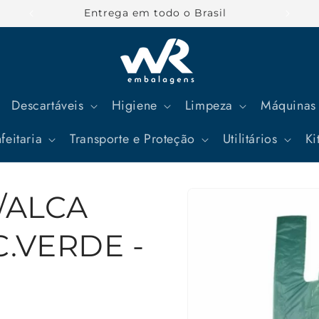
Parcele suas compras em até 12x
Descartáveis
Higiene
Limpeza
Máquinas 
feitaria
Transporte e Proteção
Utilitários
Ki
Pular para
/ALCA
as
informações
do produto
C.VERDE -