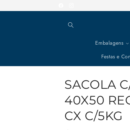
Pular
para o
Facebook
Instagram
conteúdo
Embalagens
Festas e Con
SACOLA C
40X50 RE
CX C/5KG