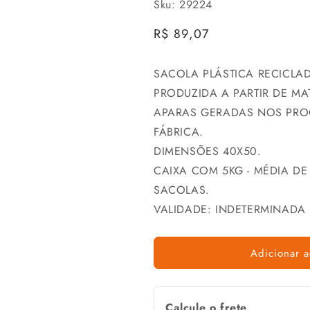
Sku: 29224
Preço
R$ 89,07
normal
SACOLA PLÁSTICA RECICLA
PRODUZIDA A PARTIR DE MAT
APARAS GERADAS NOS PRO
FÁBRICA.
DIMENSÕES 40X50.
CAIXA COM 5KG - MÉDIA D
SACOLAS.
VALIDADE: INDETERMINADA
Adicionar a
Calcule o frete