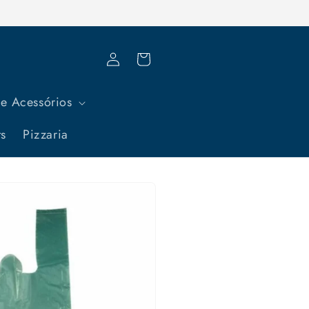
Fazer
Carrinho
login
e Acessórios
ts
Pizzaria