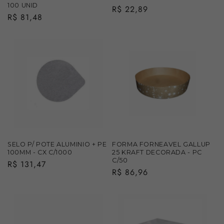
100 UNID
Preço
R$ 22,89
Preço
R$ 81,48
normal
normal
SELO P/ POTE ALUMINIO + PE
FORMA FORNEAVEL GALLUP
100MM - CX C/1000
25 KRAFT DECORADA - PC
C/50
Preço
R$ 131,47
Preço
R$ 86,96
normal
normal