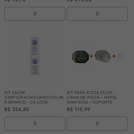
normal
normal
Diminuir
Aumentar
Diminuir
Aume
a
a
a
a
quantidade
quantidade
quantidade
quan
de
de
de
de
Default
Default
Default
Defau
Title
Title
Title
Title
KIT SACHE
KIT PARA PIZZA 35 CM –
GARFO/FACA/GUARD/COLHE
CAIXA DE PIZZA + PAPEL
R BRANCO - CX C/250
MANTEIGA + SUPORTE
Preço
R$ 324,50
Preço
R$ 115,99
normal
normal
Diminuir
Aumentar
Diminuir
Aume