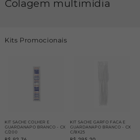
Colagem multimídia
Kits Promocionais
KIT SACHE COLHER E
KIT SACHE GARFO FACA E
GUARDANAPO BRANCO - CX
GUARDANAPO BRANCO - CX
C/200
C/8X25
Preço
R$ 92,76
Preço
R$ 295,20