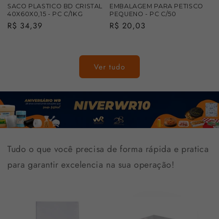
SACO PLASTICO BD CRISTAL
EMBALAGEM PARA PETISCO
40X60X0,15 - PC C/1KG
PEQUENO - PC C/50
Preço
R$ 34,39
Preço
R$ 20,03
normal
normal
Ver tudo
Tudo o que você precisa de forma rápida e pratica
para garantir excelencia na sua operação!