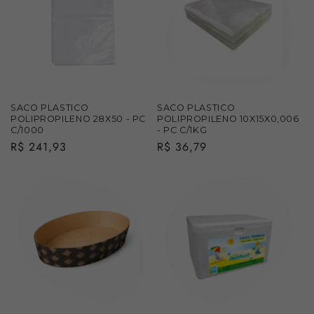
SACO PLASTICO
SACO PLASTICO
POLIPROPILENO 28X50 - PC
POLIPROPILENO 10X15X0,006
C/1000
- PC C/1KG
Preço
R$ 241,93
Preço
R$ 36,79
normal
normal