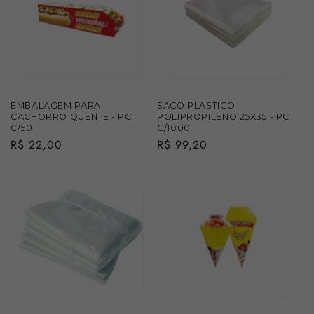
EMBALAGEM PARA
SACO PLASTICO
CACHORRO QUENTE - PC
POLIPROPILENO 25X35 - PC
C/50
C/1000
Preço
R$ 22,00
Preço
R$ 99,20
normal
normal