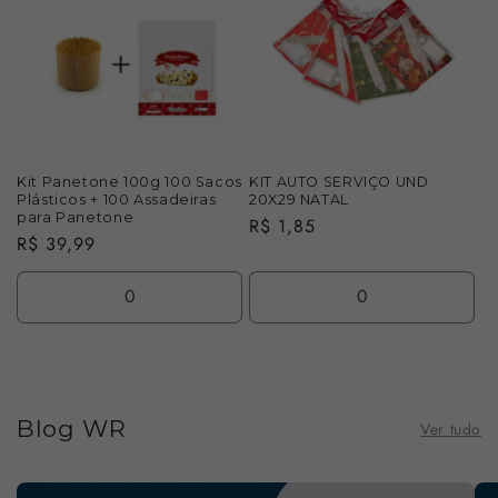
de
de
de
de
Default
Default
Default
Defau
Title
Title
Title
Title
Kit Panetone 100g 100 Sacos
KIT AUTO SERVIÇO UND
Plásticos + 100 Assadeiras
20X29 NATAL
para Panetone
Preço
R$ 1,85
Preço
R$ 39,99
normal
normal
Diminuir
Aumentar
Diminuir
Aume
a
a
a
a
quantidade
quantidade
quantidade
quan
de
de
de
de
Blog WR
Ver tudo
Default
Default
Default
Defau
Title
Title
Title
Title