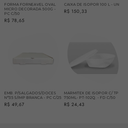
FORMA FORNEAVEL OVAL
CAIXA DE ISOPOR 100 L - UN
MICRO DECORADA 500G -
Preço
R$ 150,33
PC C/50
normal
Preço
R$ 78,65
normal
EMB. P/SALGADOS/DOCES
MARMITEX DE ISOPOR C/ TP
N°35 S/IMP BRANCA - PC C/25
750ML- PT-102Q. - FD C/50
Preço
R$ 49,67
Preço
R$ 24,43
normal
normal