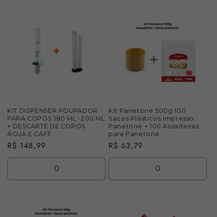
a
a
a
a
quantidade
quantidade
quantidade
quan
de
de
de
de
Default
Default
Default
Defau
Title
Title
Title
Title
KIT DISPENSER POUPADOR
Kit Panetone 500g 100
PARA COPOS 180 ML -200 ML
Sacos Plásticos Impresso
+ DESCARTE DE COPOS
Panetone + 100 Assadeiras
ÁGUA E CAFÉ
para Panetone
Preço
R$ 148,99
Preço
R$ 63,79
normal
normal
Diminuir
Aumentar
Diminuir
Aume
a
a
a
a
quantidade
quantidade
quantidade
quan