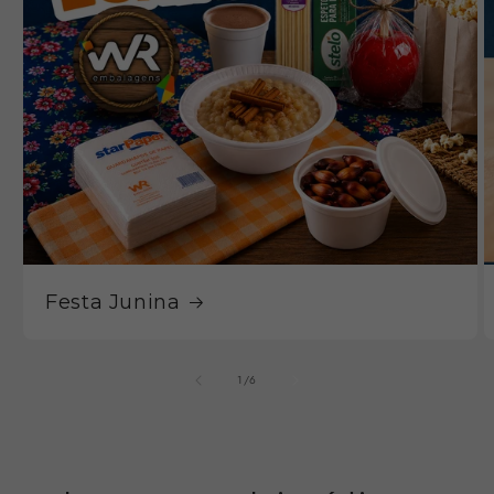
Festa Junina
de
1
/
6