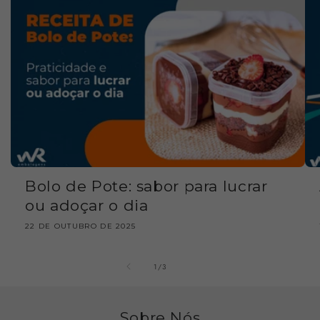
Bolo de Pote: sabor para lucrar
ou adoçar o dia
22 DE OUTUBRO DE 2025
de
1
/
3
Sobre Nós