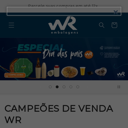
Pular
para o
Parcele suas compras em até 12x
conteúdo
Carrinho
CAMPEÕES DE VENDA
WR