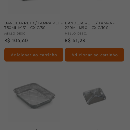
:
BANDEJA RET C/ TAMPA PET -
BANDEJA RET C/ TAMPA -
750ML M131 - CX C/50
220ML M90 - CX C/100
Fornecedor:
Fornecedor:
MELLO DESC.
MELLO DESC.
Preço
R$ 106,60
Preço
R$ 61,28
normal
normal
Adicionar ao carrinho
Adicionar ao carrinho