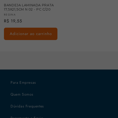
BANDEJA LAMINADA PRATA
17,5X21,5CM N 02 - PC C/20
Fornecedor:
REGINA
Preço
R$ 19,55
normal
Adicionar ao carrinho
Para Empresas
Quem Somos
Dúvidas Frequentes
Pagamento e Envio