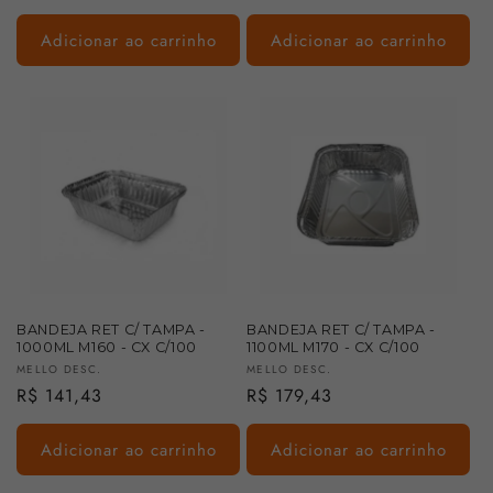
normal
normal
Adicionar ao carrinho
Adicionar ao carrinho
BANDEJA RET C/ TAMPA -
BANDEJA RET C/ TAMPA -
1000ML M160 - CX C/100
1100ML M170 - CX C/100
Fornecedor:
Fornecedor:
MELLO DESC.
MELLO DESC.
Preço
R$ 141,43
Preço
R$ 179,43
normal
normal
Adicionar ao carrinho
Adicionar ao carrinho