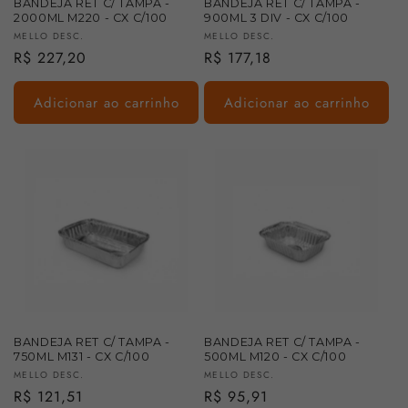
BANDEJA RET C/ TAMPA -
BANDEJA RET C/ TAMPA -
2000ML M220 - CX C/100
900ML 3 DIV - CX C/100
Fornecedor:
Fornecedor:
MELLO DESC.
MELLO DESC.
Preço
R$ 227,20
Preço
R$ 177,18
normal
normal
Adicionar ao carrinho
Adicionar ao carrinho
BANDEJA RET C/ TAMPA -
BANDEJA RET C/ TAMPA -
750ML M131 - CX C/100
500ML M120 - CX C/100
Fornecedor:
Fornecedor:
MELLO DESC.
MELLO DESC.
Preço
R$ 121,51
Preço
R$ 95,91