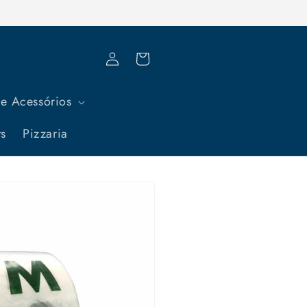
Fazer
Carrinho
login
e Acessórios
ts
Pizzaria