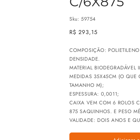
C/6X875
Sku: 59754
Preço
R$ 293,15
normal
COMPOSIÇÃO: POLIETILENO
DENSIDADE.
MATERIAL BIODEGRADÁVEL 
MEDIDAS 35X45CM (O QUE
TAMANHO M);
ESPESSURA: 0,0011;
CAIXA VEM COM 6 ROLOS 
875 SAQUINHOS. E PESO MÉ
VALIDADE: DOIS ANOS E Q
Adicionar a