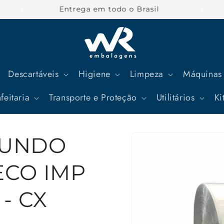
Parcele suas compras em até 12x
Descartáveis
Higiene
Limpeza
Máquinas 
feitaria
Transporte e Proteção
Utilitários
Ki
Pular para
FUNDO
as
informações
do produto
ECO IMP
 - CX