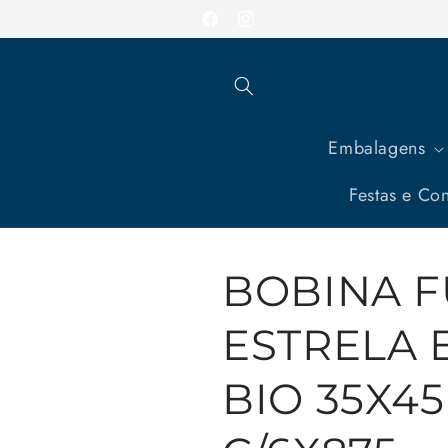
Pular
para o
Facebook
Instagram
conteúdo
Embalagens
Festas e Con
BOBINA 
ESTRELA 
BIO 35X45