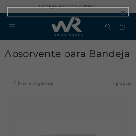
Pular
para o
Entrega em todo o Brasil
conteúdo
Carrinho
C
Absorvente para Bandeja
o
l
Filtrar e organizar
1 produto
e
ç
ã
o