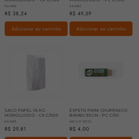
Fornecedor:
Fornecedor:
KAMBE
KAMBE
Preço
R$ 38,24
Preço
R$ 49,59
normal
normal
Adicionar ao carrinho
Adicionar ao carrinho
SACO PAPEL 1/4 KG
ESPETO PARA CHURRASCO
MONOLUCIDO - CX C/500
BAMBU 30CM - PC C/50
Fornecedor:
Fornecedor:
KAMBE
MELLO DESC.
Preço
R$ 29,81
Preço
R$ 4,00
normal
normal