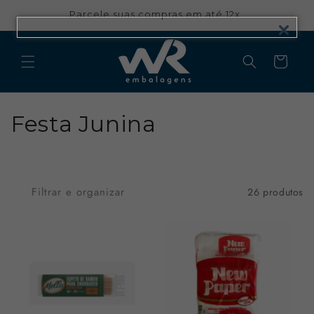
Pular
para o
Parcele suas compras em até 12x
conteúdo
Carrinho
C
Festa Junina
o
l
Filtrar e organizar
26 produtos
e
ç
ã
o