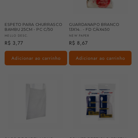
:
ESPETO PARA CHURRASCO
GUARDANAPO BRANCO
BAMBU 25CM - PC C/50
13X14.. - FD C/4X450
Fornecedor:
Fornecedor:
MELLO DESC.
NEW PAPER
Preço
R$ 3,77
Preço
R$ 8,67
normal
normal
Adicionar ao carrinho
Adicionar ao carrinho