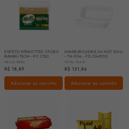
ESPETO P/KNOTTED STICKS
HAMBURGUEIRA 04 HOT DOG
BAMBU 15CM - PC C/50
- TH-004 - FD C/4X100
Fornecedor:
Fornecedor:
MELLO DESC.
TOTAL PLAST
Preço
R$ 18,89
Preço
R$ 131,86
normal
normal
Adicionar ao carrinho
Adicionar ao carrinho