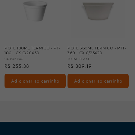
POTE 180ML TERMICO - PT-
POTE 360ML TERMICO - PTT-
180 - CX C/20X50
360 - CX C/25X20
Fornecedor:
Fornecedor:
COPOBRAS
TOTAL PLAST
Preço
R$ 255,38
Preço
R$ 309,19
normal
normal
Adicionar ao carrinho
Adicionar ao carrinho