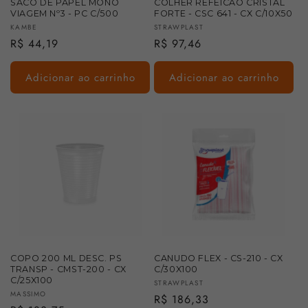
SACO DE PAPEL MONO
COLHER REFEICAO CRISTAL
VIAGEM Nº3 - PC C/500
FORTE - CSC 641 - CX C/10X50
Fornecedor:
Fornecedor:
KAMBE
STRAWPLAST
Preço
R$ 44,19
Preço
R$ 97,46
normal
normal
Adicionar ao carrinho
Adicionar ao carrinho
COPO 200 ML DESC. PS
CANUDO FLEX - CS-210 - CX
TRANSP - CMST-200 - CX
C/30X100
C/25X100
Fornecedor:
STRAWPLAST
Fornecedor:
MASSIMO
Preço
R$ 186,33