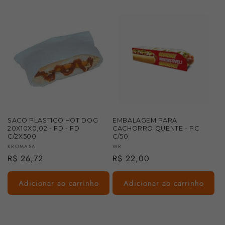
SACO PLASTICO HOT DOG
EMBALAGEM PARA
20X10X0,02 - FD - FD
CACHORRO QUENTE - PC
C/2X500
C/50
Fornecedor:
Fornecedor:
KROMASA
WR
Preço
R$ 26,72
Preço
R$ 22,00
normal
normal
Adicionar ao carrinho
Adicionar ao carrinho