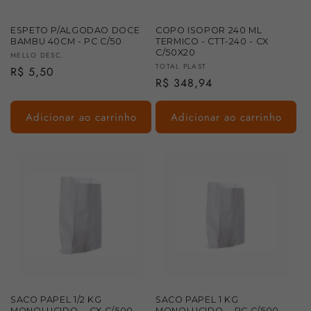
ESPETO P/ALGODAO DOCE
COPO ISOPOR 240 ML
BAMBU 40CM - PC C/50
TERMICO - CTT-240 - CX
C/50X20
Fornecedor:
MELLO DESC.
Fornecedor:
TOTAL PLAST
Preço
R$ 5,50
Preço
R$ 348,94
normal
normal
Adicionar ao carrinho
Adicionar ao carrinho
SACO PAPEL 1/2 KG
SACO PAPEL 1 KG
MONOLUCIDO. - CX C/500
MONOLUCIDO. - PC C/500