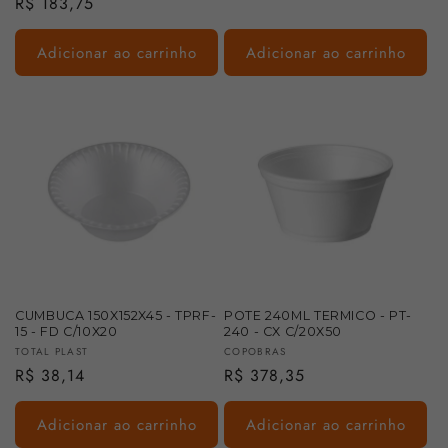
Preço
R$ 183,75
normal
normal
Adicionar ao carrinho
Adicionar ao carrinho
CUMBUCA 150X152X45 - TPRF-
POTE 240ML TERMICO - PT-
15 - FD C/10X20
240 - CX C/20X50
Fornecedor:
Fornecedor:
TOTAL PLAST
COPOBRAS
Preço
R$ 38,14
Preço
R$ 378,35
normal
normal
Adicionar ao carrinho
Adicionar ao carrinho