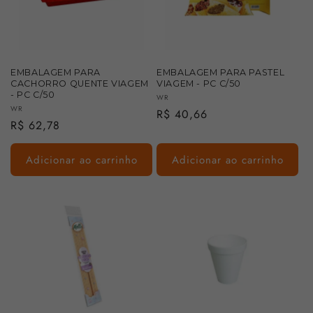
EMBALAGEM PARA
EMBALAGEM PARA PASTEL
CACHORRO QUENTE VIAGEM
VIAGEM - PC C/50
- PC C/50
Fornecedor:
WR
Fornecedor:
WR
Preço
R$ 40,66
Preço
R$ 62,78
normal
normal
Adicionar ao carrinho
Adicionar ao carrinho