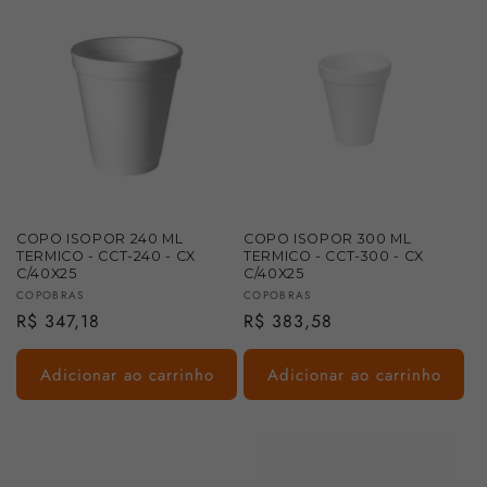
COPO ISOPOR 240 ML
COPO ISOPOR 300 ML
TERMICO - CCT-240 - CX
TERMICO - CCT-300 - CX
C/40X25
C/40X25
Fornecedor:
Fornecedor:
COPOBRAS
COPOBRAS
Preço
R$ 347,18
Preço
R$ 383,58
normal
normal
Adicionar ao carrinho
Adicionar ao carrinho