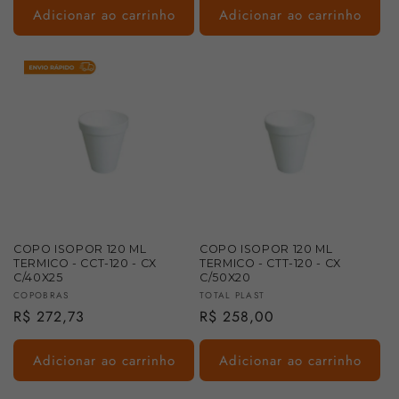
Adicionar ao carrinho
Adicionar ao carrinho
COPO ISOPOR 120 ML
COPO ISOPOR 120 ML
TERMICO - CCT-120 - CX
TERMICO - CTT-120 - CX
C/40X25
C/50X20
Fornecedor:
Fornecedor:
COPOBRAS
TOTAL PLAST
Preço
R$ 272,73
Preço
R$ 258,00
normal
normal
Adicionar ao carrinho
Adicionar ao carrinho