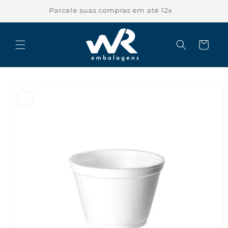
Pular
para o
Parcele suas compras em até 12x
conteúdo
Carrinho
Pular para
as
informações
do produto