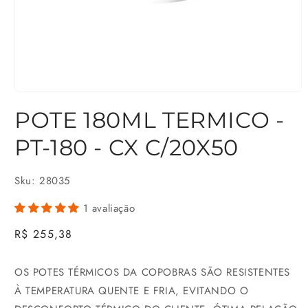
Abrir
POTE 180ML TERMICO -
mídia
1
PT-180 - CX C/20X50
na
janela
Sku: 28035
modal
1 avaliação
Preço
R$ 255,38
normal
OS POTES TÉRMICOS DA COPOBRAS SÃO RESISTENTES
À TEMPERATURA QUENTE E FRIA, EVITANDO O