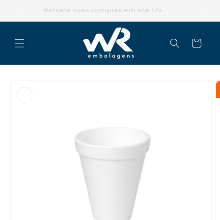
Pular
para o
Parcele suas compras em até 12x
conteúdo
Carrinho
Pular para
as
informações
do produto