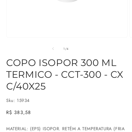
Abrir
A
mídia
m
de
1
/
4
1
2
COPO ISOPOR 300 ML
na
n
TERMICO - CCT-300 - CX
janela
j
modal
m
C/40X25
Sku: 15934
Preço
R$ 383,58
normal
MATERIAL: (EPS) ISOPOR. RETÉM A TEMPERATURA (FRIA