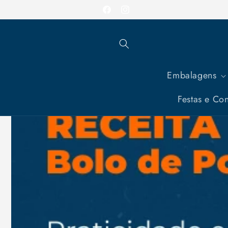
Pular
Entrega em todo o Brasil
para o
Facebook
Instagram
conteúdo
Embalagens
Festas e Con