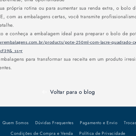
ua própria rotina ou para aumentar sua renda extra, o bolo 
 E, com as embalagens certas, você transmite profissionalism
etalhe.
ixo e conheça a embalagem ideal para preparar o bolo de po
.wrembalagens.com.br/products/pote-250ml-com-lacre-quadrado-c
cf39&_ss=r
alagens para transformar sua receita em um produto irresis
entes.
Voltar para o blog
Quem Somos
Dúvidas Frequentes
Pagamento e Envio
Troca
Condições de Compra e Venda
Política de Privacidade