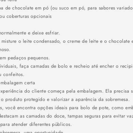
pa de chocolate em pó (ou suco em pó, para sabores variado
 ou coberturas opcionais
normalmente e deixe esfriar.
misture o leite condensado, o creme de leite e o chocolate 
moso.
o em pedaços pequenos.
ividuais, faça camadas de bolo e recheio até encher o recipi
u confeitos.
embalagem certa
xperiência do cliente começa pela embalagem. Ela precisa s
r o produto protegido e valorizar a aparência da sobremesa.
 você encontra opções ideais para bolo de pote, como em
destacam as camadas do doce, tampas seguras para evitar va
para atender diferentes públicos.
sobremesa, uma oportunidade