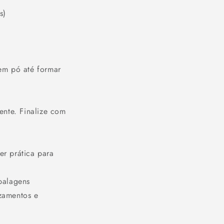
s)
em pó até formar
ente. Finalize com
er prática para
balagens
zamentos e