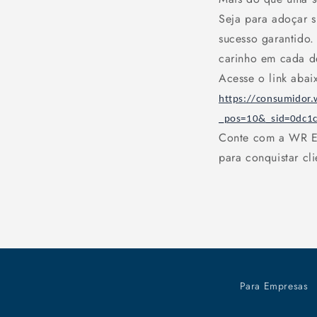
Seja para adoçar s
sucesso garantido.
carinho em cada d
Acesse o link aba
https://consumidor
_pos=10&_sid=0dc1c
Conte com a WR Emb
para conquistar cli
Para Empresas