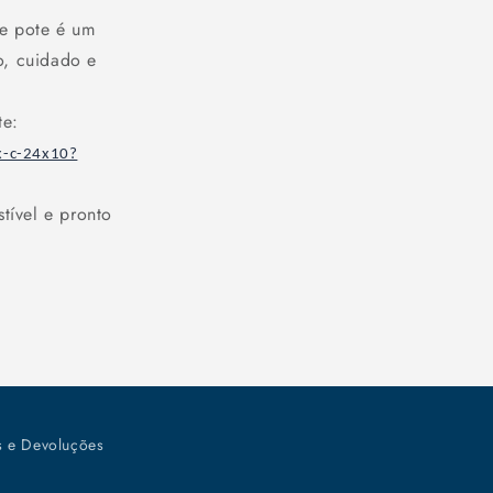
de pote é um
o, cuidado e
te:
x-c-24x10?
tível e pronto
s e Devoluções