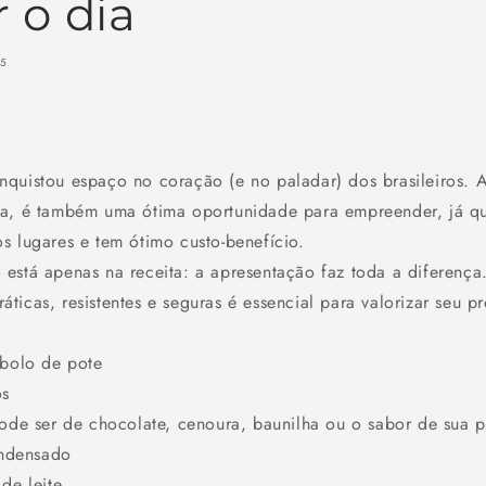
 o dia
25
quistou espaço no coração (e no paladar) dos brasileiros. 
sa, é também uma ótima oportunidade para empreender, já q
s lugares e tem ótimo custo-benefício.
está apenas na receita: a apresentação faz toda a diferença.
ticas, resistentes e seguras é essencial para valorizar seu p
 bolo de pote
os
pode ser de chocolate, cenoura, baunilha ou o sabor de sua p
ondensado
de leite