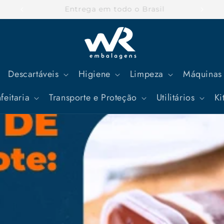
Parcele suas compras em até 12x
Descartáveis
Higiene
Limpeza
Máquinas 
feitaria
Transporte e Proteção
Utilitários
Ki