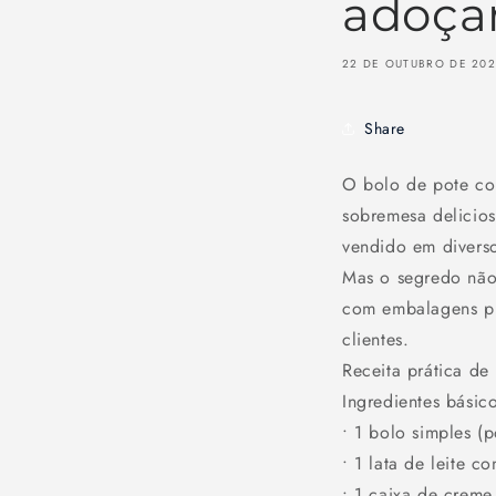
adoçar
22 DE OUTUBRO DE 20
Share
O bolo de pote con
sobremesa delicio
vendido em diverso
Mas o segredo não 
com embalagens prá
clientes.
Receita prática de
Ingredientes básic
• 1 bolo simples (
• 1 lata de leite c
• 1 caixa de creme 