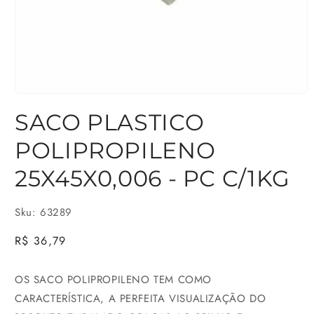
Abrir
SACO PLASTICO
mídia
1
POLIPROPILENO
na
25X45X0,006 - PC C/1KG
janela
modal
Sku: 63289
Preço
R$ 36,79
normal
OS SACO POLIPROPILENO TEM COMO
CARACTERÍSTICA, A PERFEITA VISUALIZAÇÃO DO