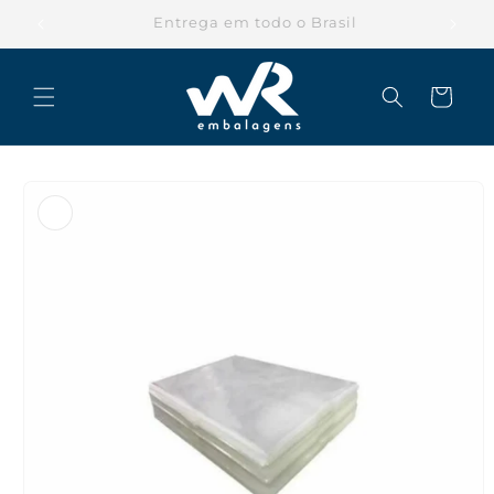
Pular
para o
Parcele suas compras em até 12x
conteúdo
Carrinho
Pular para
as
informações
do produto