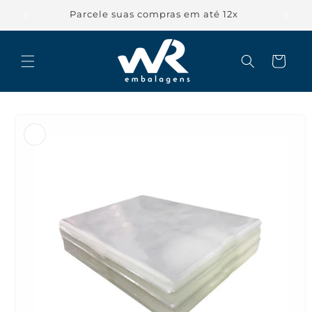
Pular
para o
Parcele suas compras em até 12x
conteúdo
Carrinho
Pular para
as
informações
do produto