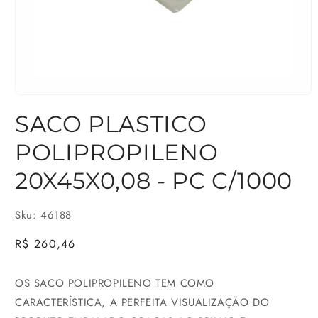
Abrir
SACO PLASTICO
mídia
1
POLIPROPILENO
na
20X45X0,08 - PC C/1000
janela
modal
Sku: 46188
Preço
R$ 260,46
normal
OS SACO POLIPROPILENO TEM COMO
CARACTERÍSTICA, A PERFEITA VISUALIZAÇÃO DO