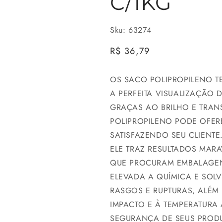
C/1KG
Sku: 63274
Preço
R$ 36,79
normal
OS SACO POLIPROPILENO T
A PERFEITA VISUALIZAÇÃO
GRAÇAS AO BRILHO E TRAN
POLIPROPILENO PODE OFE
SATISFAZENDO SEU CLIENTE
ELE TRAZ RESULTADOS MAR
QUE PROCURAM EMBALAGEN
ELEVADA A QUÍMICA E SOLV
RASGOS E RUPTURAS, ALÉM 
IMPACTO E À TEMPERATURA
SEGURANÇA DE SEUS PROD