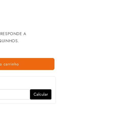
RRESPONDE A
QUINHOS.
o carrinho
Calcular