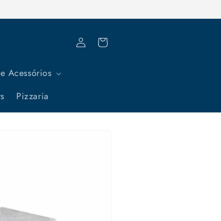
Fazer
Carrinho
login
e Acessórios
ts
Pizzaria