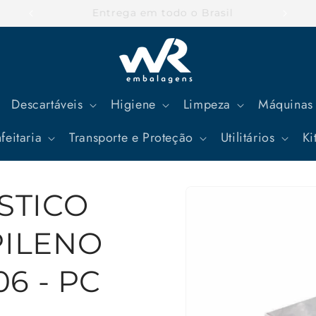
Parcele suas compras em até 12x
Descartáveis
Higiene
Limpeza
Máquinas 
feitaria
Transporte e Proteção
Utilitários
Ki
Pular para
STICO
as
informações
do produto
PILENO
06 - PC