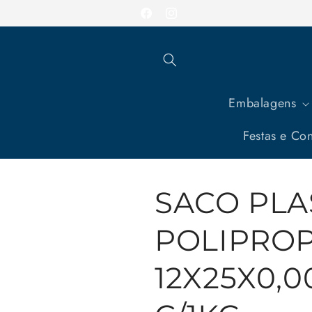
Pular
Entrega em todo o Brasil
para o
Facebook
Instagram
conteúdo
Embalagens
Festas e Con
SACO PLA
POLIPRO
12X25X0,0