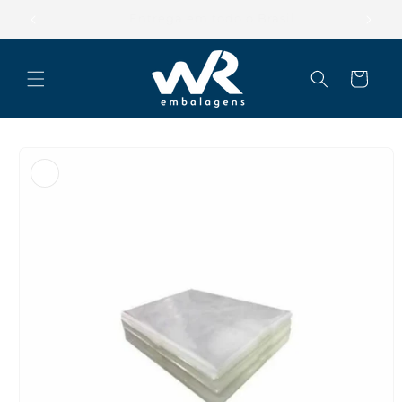
Pular
para o
Parcele suas compras em até 12x
conteúdo
Carrinho
Pular para
as
informações
do produto