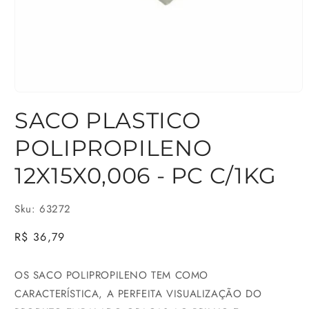
Abrir
SACO PLASTICO
mídia
1
POLIPROPILENO
na
12X15X0,006 - PC C/1KG
janela
modal
Sku: 63272
Preço
R$ 36,79
normal
OS SACO POLIPROPILENO TEM COMO
CARACTERÍSTICA, A PERFEITA VISUALIZAÇÃO DO