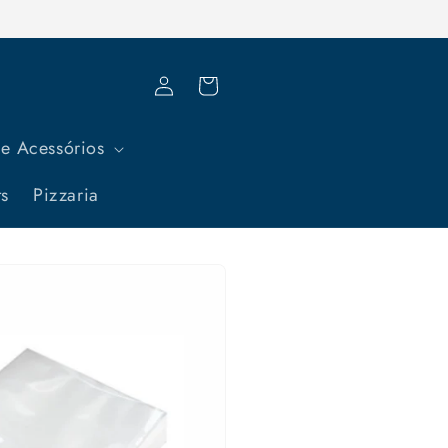
Fazer
Carrinho
login
e Acessórios
ts
Pizzaria