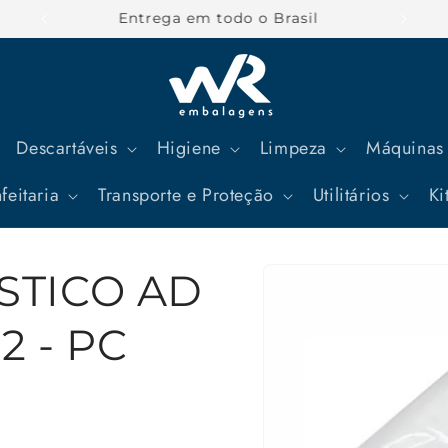
Parcele suas compras em até 12x
Descartáveis
Higiene
Limpeza
Máquinas 
feitaria
Transporte e Proteção
Utilitários
Ki
Pular para
STICO AD
as
informações
do produto
2 - PC