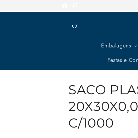
Pular
para o
Facebook
Instagram
conteúdo
Embalagens
Festas e Con
SACO PLA
20X30X0,0
C/1000