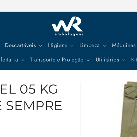
Parcele suas compras em até 12x
Descartáveis
Higiene
Limpeza
Máquinas 
feitaria
Transporte e Proteção
Utilitários
Ki
Pular para
EL 05 KG
as
informações
do produto
E SEMPRE