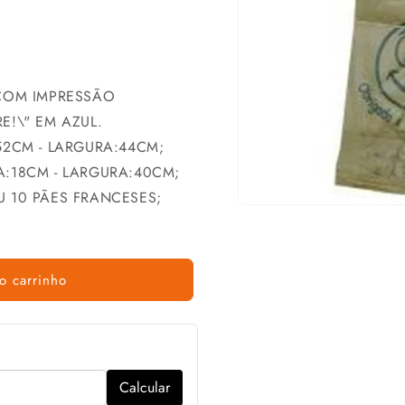
 COM IMPRESSÃO
E!\" EM AZUL.
52CM - LARGURA:44CM;
A:18CM - LARGURA:40CM;
 10 PÃES FRANCESES;
o carrinho
Calcular