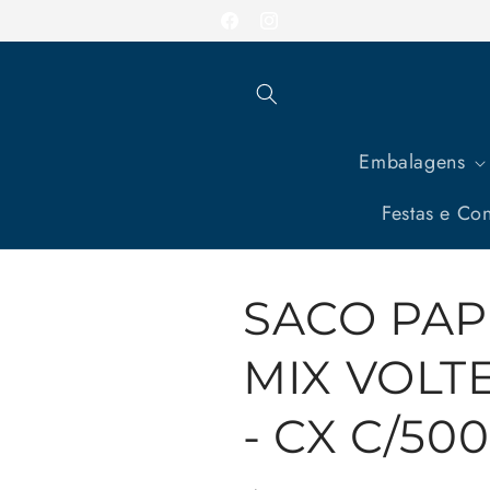
Pular
Entrega em todo o Brasil
para o
Facebook
Instagram
conteúdo
Embalagens
Festas e Con
SACO PAP
MIX VOLT
- CX C/500