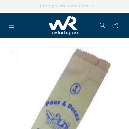
Pular
para o
Parcele suas compras em até 12x
conteúdo
Carrinho
Pular para
as
informações
do produto