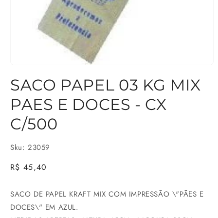
Abrir
SACO PAPEL 03 KG MIX
mídia
1
PAES E DOCES - CX
na
C/500
janela
modal
Sku: 23059
Preço
R$ 45,40
normal
SACO DE PAPEL KRAFT MIX COM IMPRESSÃO \"PÃES E
DOCES\" EM AZUL.