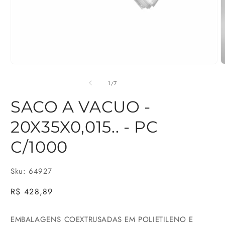
Abrir
A
mídia
m
de
1
/
7
1
2
SACO A VACUO -
na
n
20X35X0,015.. - PC
janela
j
modal
m
C/1000
Sku: 64927
Preço
R$ 428,89
normal
EMBALAGENS COEXTRUSADAS EM POLIETILENO E