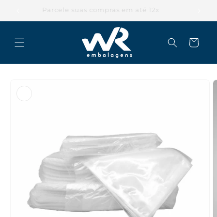
Pular
para o
Parcele suas compras em até 12x
conteúdo
Carrinho
Pular para
as
informações
do produto