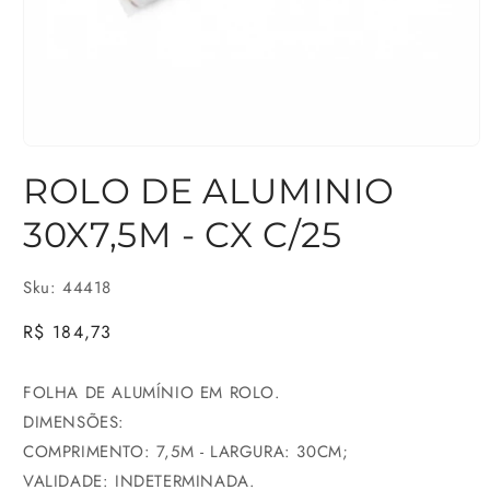
Abrir
ROLO DE ALUMINIO
mídia
1
30X7,5M - CX C/25
na
janela
Sku: 44418
modal
Preço
R$ 184,73
normal
FOLHA DE ALUMÍNIO EM ROLO.
DIMENSÕES:
COMPRIMENTO: 7,5M - LARGURA: 30CM;
VALIDADE: INDETERMINADA.