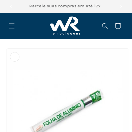
Pular
para o
Parcele suas compras em até 12x
conteúdo
Carrinho
Pular para
as
informações
do produto