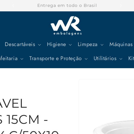
Parcele suas compras em até 12x
Descartáveis
Higiene
Limpeza
Máquinas 
feitaria
Transporte e Proteção
Utilitários
Ki
Pular para
as
informações
do produto
AVEL
 15CM -