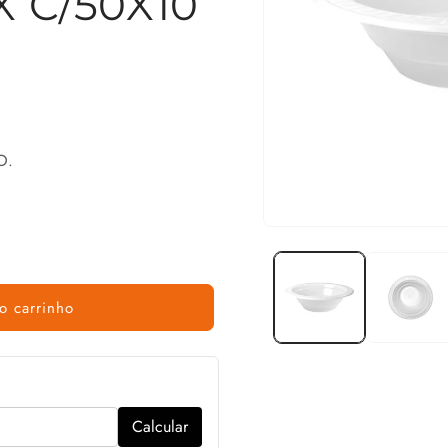
X C/50X10
O.
o carrinho
Calcular