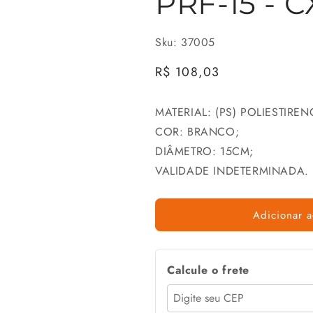
PRF-15 - C
Sku: 37005
Preço
R$ 108,03
normal
MATERIAL: (PS) POLIESTIREN
COR: BRANCO;
DIÂMETRO: 15CM;
VALIDADE INDETERMINADA.
Adicionar a
Calcule o frete