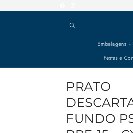
Pular
para o
Facebook
Instagram
conteúdo
Embalagens
Festas e Con
PRATO
DESCART
FUNDO PS