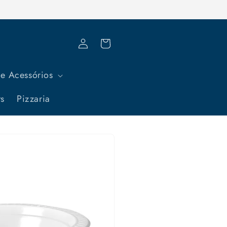
Fazer
Carrinho
login
e Acessórios
ts
Pizzaria