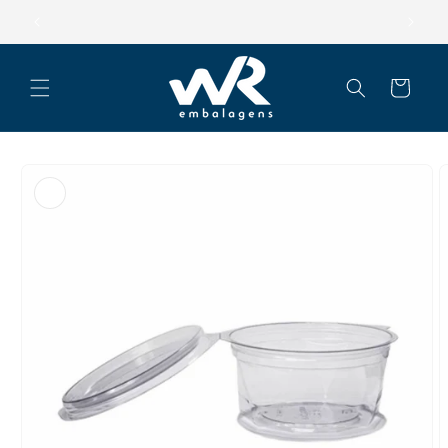
Pular
para o
Parcele suas compras em até 12x
conteúdo
Carrinho
Pular para
as
informações
do produto