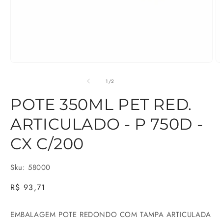
Abrir
A
mídia
m
de
1
/
2
1
2
POTE 350ML PET RED.
na
n
ARTICULADO - P 750D -
janela
j
modal
m
CX C/200
Sku: 58000
Preço
R$ 93,71
normal
EMBALAGEM POTE REDONDO COM TAMPA ARTICULADA