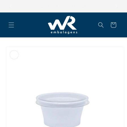
Pular
para o
Parcele suas compras em até 12x
conteúdo
Carrinho
Pular para
as
informações
do produto