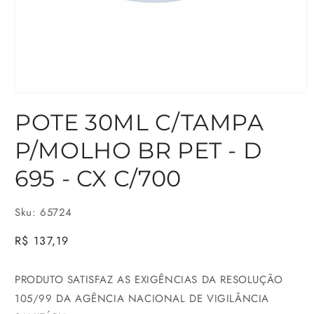
Abrir
POTE 30ML C/TAMPA
mídia
1
P/MOLHO BR PET - D
na
695 - CX C/700
janela
modal
Sku: 65724
Preço
R$ 137,19
normal
PRODUTO SATISFAZ AS EXIGÊNCIAS DA RESOLUÇÃO
105/99 DA AGÊNCIA NACIONAL DE VIGILÂNCIA