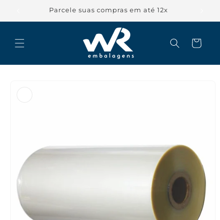
Pular
para o
Parcele suas compras em até 12x
conteúdo
Carrinho
Pular para
as
informações
do produto