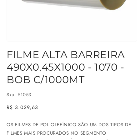
Abrir
FILME ALTA BARREIRA
mídia
1
490X0,45X1000 - 1070 -
na
BOB C/1000MT
janela
modal
Sku: 51053
Preço
R$ 3.029,63
normal
OS FILMES DE POLIOLEFÍNICO SÃO UM DOS TIPOS DE
FILMES MAIS PROCURADOS NO SEGMENTO