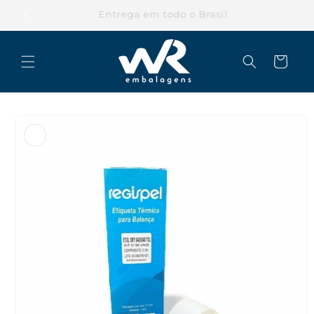
Pular
para o
Parcele suas compras em até 12x
conteúdo
Carrinho
Pular para
as
informações
do produto