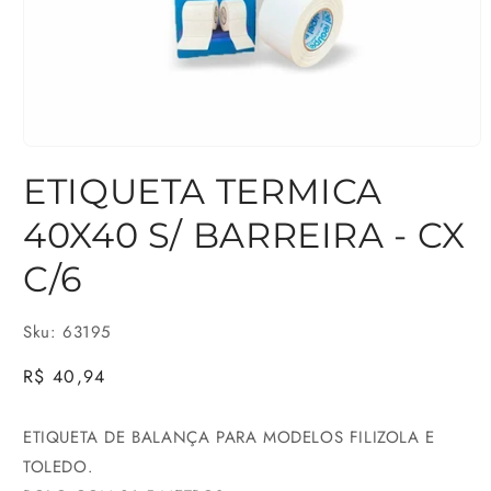
Abrir
ETIQUETA TERMICA
mídia
1
40X40 S/ BARREIRA - CX
na
C/6
janela
modal
Sku: 63195
Preço
R$ 40,94
normal
ETIQUETA DE BALANÇA PARA MODELOS FILIZOLA E
TOLEDO.