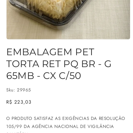
Abrir
EMBALAGEM PET
mídia
1
TORTA RET PQ BR - G
na
65MB - CX C/50
janela
modal
Sku: 29965
Preço
R$ 223,03
normal
O PRODUTO SATISFAZ AS EXIGÊNCIAS DA RESOLUÇÃO
105/99 DA AGÊNCIA NACIONAL DE VIGILÂNCIA