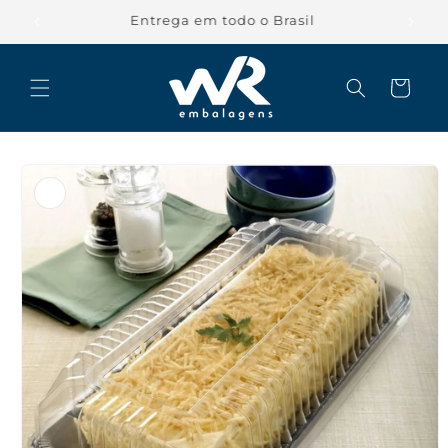
Pular
para o
conteúdo
Carrinho
Pular para
as
informações
do produto