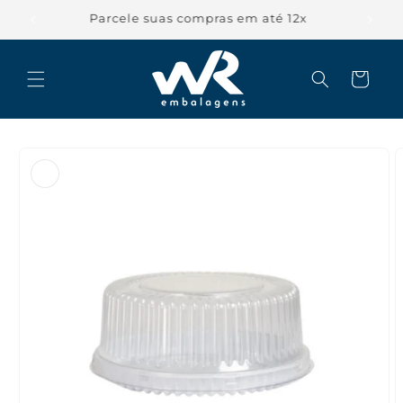
Pular
para o
Parcele suas compras em até 12x
conteúdo
Carrinho
Pular para
as
informações
do produto