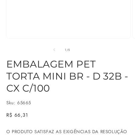
Abrir
A
mídia
m
de
1
/
5
1
2
EMBALAGEM PET
na
n
TORTA MINI BR - D 32B -
janela
j
modal
m
CX C/100
Sku: 65665
Preço
R$ 66,31
normal
O PRODUTO SATISFAZ AS EXIGÊNCIAS DA RESOLUÇÃO