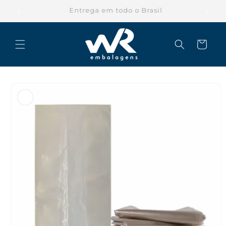
Pular
para o
Parcele suas compras em até 12x
conteúdo
Carrinho
Pular para
as
informações
do produto