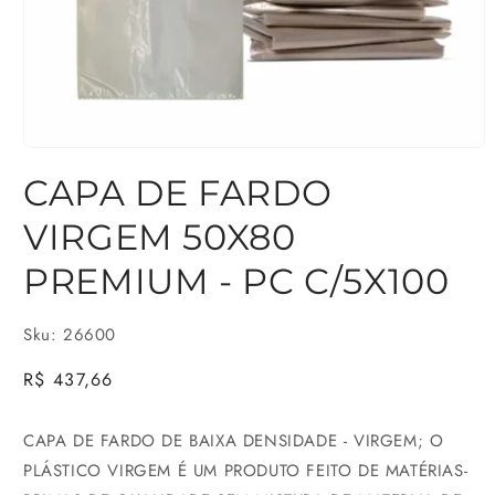
Abrir
CAPA DE FARDO
mídia
1
VIRGEM 50X80
na
PREMIUM - PC C/5X100
janela
modal
Sku: 26600
Preço
R$ 437,66
normal
CAPA DE FARDO DE BAIXA DENSIDADE - VIRGEM; O
PLÁSTICO VIRGEM É UM PRODUTO FEITO DE MATÉRIAS-