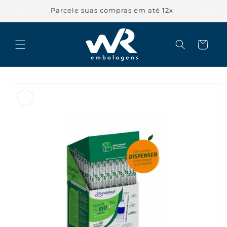
Pular
para o
Parcele suas compras em até 12x
conteúdo
Carrinho
Pular para
as
informações
do produto