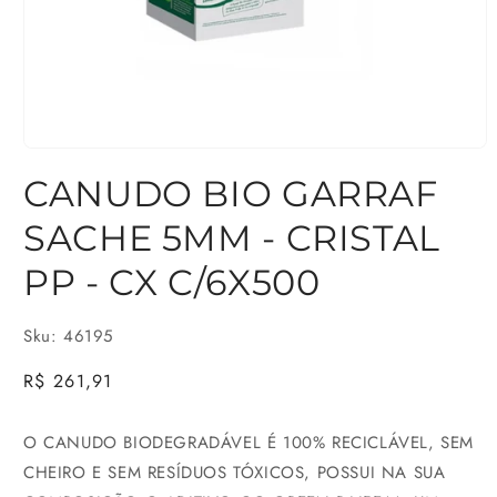
Abrir
CANUDO BIO GARRAF
mídia
1
SACHE 5MM - CRISTAL
na
PP - CX C/6X500
janela
modal
Sku: 46195
Preço
R$ 261,91
normal
O CANUDO BIODEGRADÁVEL É 100% RECICLÁVEL, SEM
CHEIRO E SEM RESÍDUOS TÓXICOS, POSSUI NA SUA