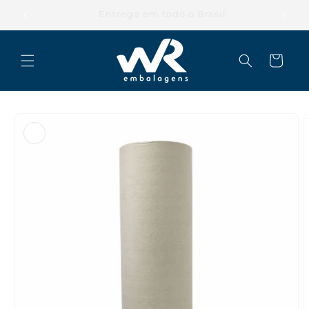
Pular
para o
Parcele suas compras em até 12x
conteúdo
Carrinho
Pular para
as
informações
do produto