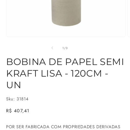
Abrir
A
mídia
m
de
1
/
3
1
2
BOBINA DE PAPEL SEMI
na
n
KRAFT LISA - 120CM -
janela
j
modal
m
UN
Sku: 31814
Preço
R$ 407,41
normal
POR SER FABRICADA COM PROPRIEDADES DERIVADAS