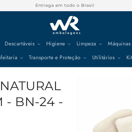
Parcele suas compras em até 12x
Descartáveis
Higiene
Limpeza
Máquinas 
feitaria
Transporte e Proteção
Utilitários
Ki
Pular para
 NATURAL
as
informações
do produto
 - BN-24 -