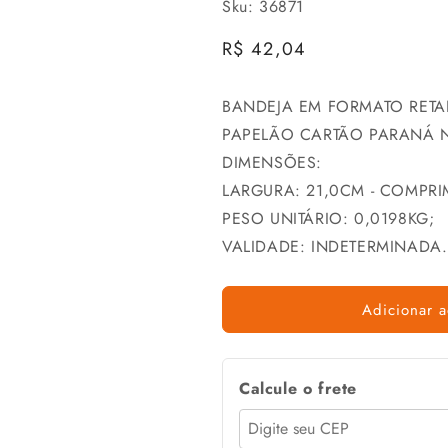
Sku: 36871
Preço
R$ 42,04
normal
BANDEJA EM FORMATO RET
PAPELÃO CARTÃO PARANÁ N
DIMENSÕES:
LARGURA: 21,0CM - COMPRI
PESO UNITÁRIO: 0,0198KG;
VALIDADE: INDETERMINADA.
Adicionar a
Calcule o frete