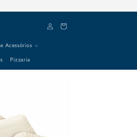
Fazer
Carrinho
login
e Acessórios
ts
Pizzaria