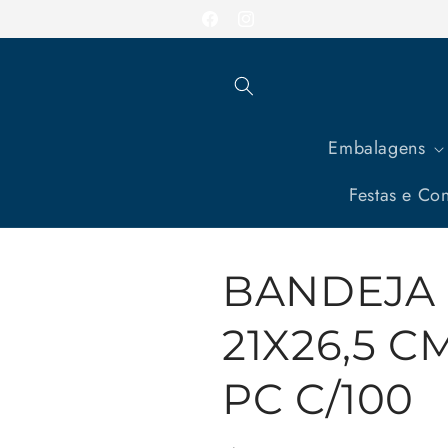
Pular
para o
Facebook
Instagram
conteúdo
Embalagens
Festas e Con
BANDEJA
21X26,5 CM
PC C/100