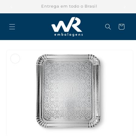
Pular
para o
Parcele suas compras em até 12x
conteúdo
Carrinho
Pular para
as
informações
do produto