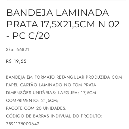
Abrir
BANDEJA LAMINADA
mídia
1
PRATA 17,5X21,5CM N 02
na
- PC C/20
janela
modal
Sku: 66821
Preço
R$ 19,55
normal
BANDEJA EM FORMATO RETANGULAR PRODUZIDA COM
PAPEL CARTÃO LAMINADO NO TOM PRATA
DIMENSÕES UNITÁRIAS: LARGURA: 17,5CM -
COMPRIMENTO: 21,5CM;
PACOTE COM 20 UNIDADES.
CÓDIGO DE BARRAS INDIVUAL DO PRODUTO:
7891175000642