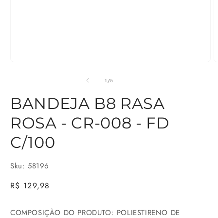
Abrir
A
mídia
m
de
1
/
5
1
2
BANDEJA B8 RASA
na
n
ROSA - CR-008 - FD
janela
j
modal
m
C/100
Sku: 58196
Preço
R$ 129,98
normal
COMPOSIÇÃO DO PRODUTO: POLIESTIRENO DE