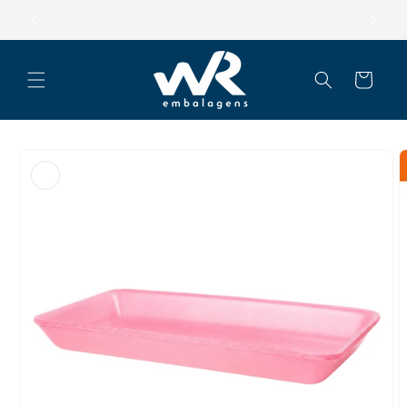
Pular
para o
Parcele suas compras em até 12x
conteúdo
Carrinho
Pular para
as
informações
do produto