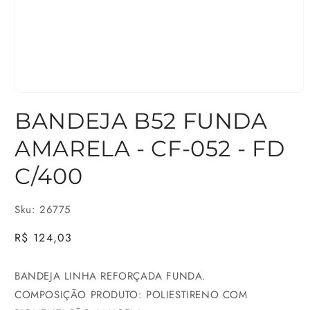
Abrir
BANDEJA B52 FUNDA
mídia
1
AMARELA - CF-052 - FD
na
C/400
janela
modal
Sku: 26775
Preço
R$ 124,03
normal
BANDEJA LINHA REFORÇADA FUNDA.
COMPOSIÇÃO PRODUTO: POLIESTIRENO COM