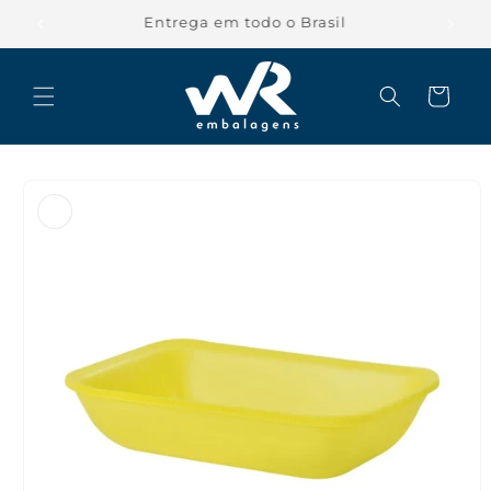
Pular
para o
Entrega em todo o Brasil
conteúdo
Carrinho
Pular para
as
informações
do produto