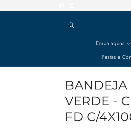
Pular
para o
Facebook
Instagram
conteúdo
Embalagens
Festas e Con
BANDEJA 
VERDE - C
FD C/4X10