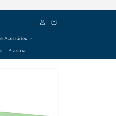
Fazer
Carrinho
login
e Acessórios
ts
Pizzaria