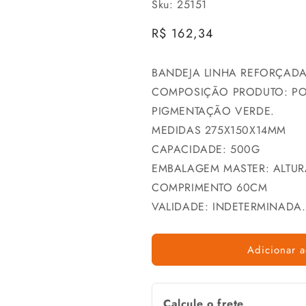
Sku: 25151
Preço
R$ 162,34
normal
BANDEJA LINHA REFORÇAD
COMPOSIÇÃO PRODUTO: PO
PIGMENTAÇÃO VERDE.
MEDIDAS 275X150X14MM
CAPACIDADE: 500G
EMBALAGEM MASTER: ALTUR
COMPRIMENTO 60CM
VALIDADE: INDETERMINADA.
Adicionar a
Calcule o frete