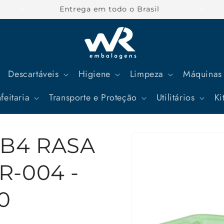
Parcele suas compras em até 12x
Descartáveis
Higiene
Limpeza
Máquinas 
feitaria
Transporte e Proteção
Utilitários
Ki
Pular para
B4 RASA
as
informações
do produto
R-004 -
0