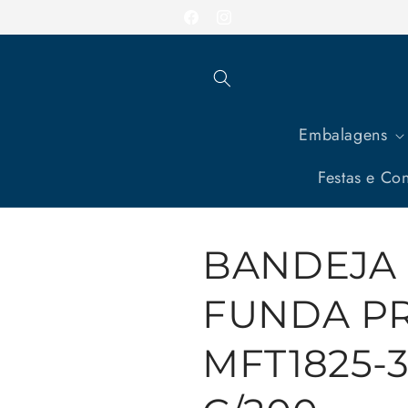
Pular
para o
Facebook
Instagram
conteúdo
Embalagens
Festas e Con
BANDEJA 
FUNDA PR
MFT1825-3