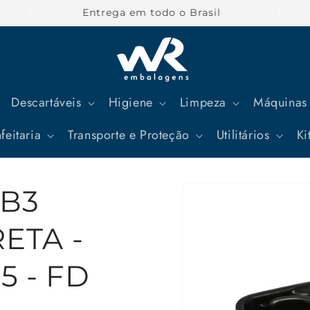
Parcele suas compras em até 12x
Descartáveis
Higiene
Limpeza
Máquinas 
feitaria
Transporte e Proteção
Utilitários
Ki
Pular para
B3
as
informações
do produto
ETA -
5 - FD