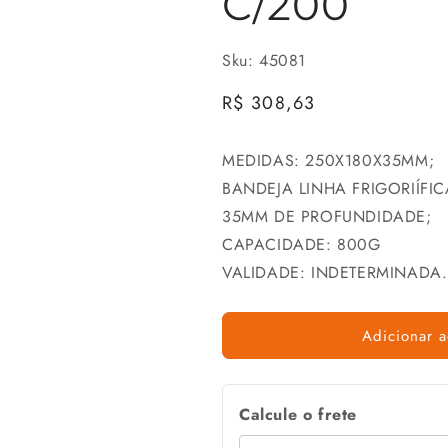
C/200
Sku: 45081
Preço
R$ 308,63
normal
MEDIDAS: 250X180X35MM;
BANDEJA LINHA FRIGORIÍFIC
35MM DE PROFUNDIDADE;
CAPACIDADE: 800G
VALIDADE: INDETERMINADA.
Adicionar a
Calcule o frete