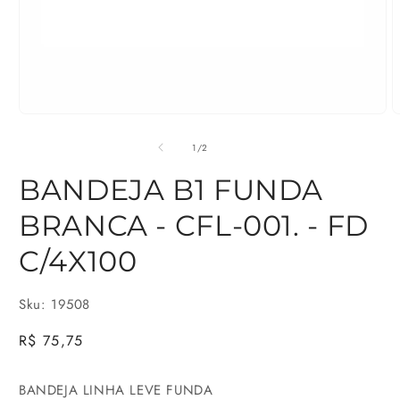
Abrir
A
mídia
m
de
1
/
2
1
2
BANDEJA B1 FUNDA
na
n
BRANCA - CFL-001. - FD
janela
j
modal
m
C/4X100
Sku: 19508
Preço
R$ 75,75
normal
BANDEJA LINHA LEVE FUNDA