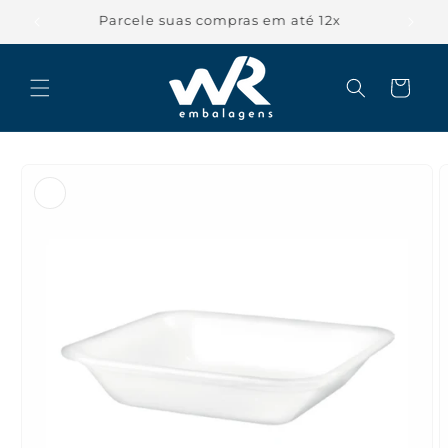
Pular
para o
Parcele suas compras em até 12x
conteúdo
Carrinho
Pular para
as
informações
do produto