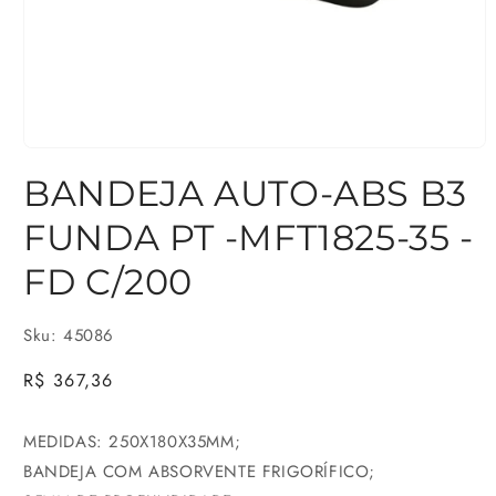
Abrir
BANDEJA AUTO-ABS B3
mídia
1
FUNDA PT -MFT1825-35 -
na
FD C/200
janela
modal
Sku: 45086
Preço
R$ 367,36
normal
MEDIDAS: 250X180X35MM;
BANDEJA COM ABSORVENTE FRIGORÍFICO;