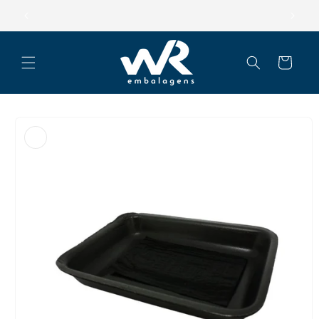
Pular
para o
Parcele suas compras em até 12x
conteúdo
Carrinho
Pular para
as
informações
do produto