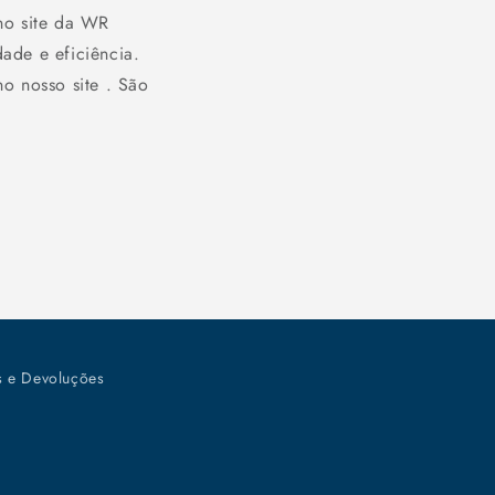
no site da WR
ade e eficiência.
o nosso site . São
s e Devoluções