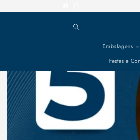
Pular
Entrega em todo o Brasil
para o
Facebook
Instagram
conteúdo
Embalagens
Festas e Con