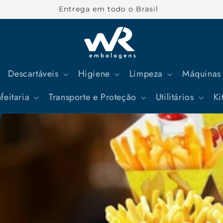
Parcele suas compras em até 12x
Descartáveis
Higiene
Limpeza
Máquinas 
feitaria
Transporte e Proteção
Utilitários
Ki