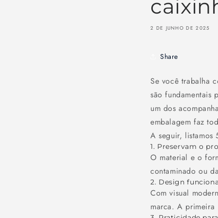
caixin
2 DE JUNHO DE 2025
Share
Se você trabalha c
são fundamentais p
um dos acompanham
embalagem faz tod
A seguir, listamos
1. Preservam o pr
O material e o for
contaminado ou dan
2. Design funciona
Com visual modern
marca. A primeira 
3. Praticidade para