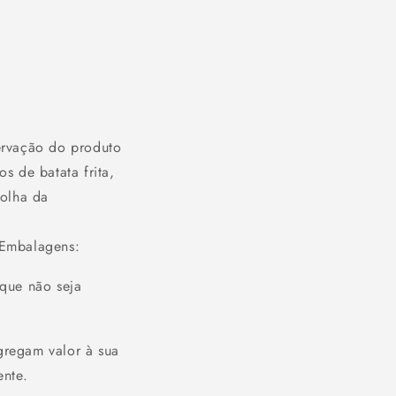
ervação do produto
s de batata frita,
olha da
R Embalagens:
 que não seja
gregam valor à sua
ente.